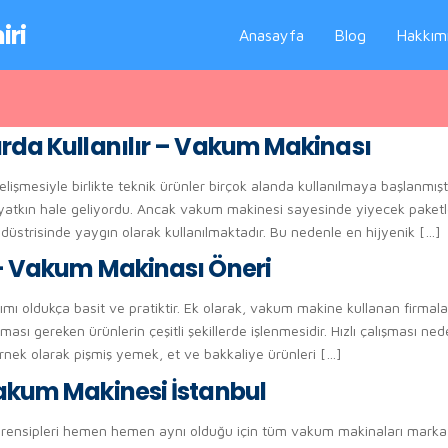
iri
Anasayfa
Blog
Hakkım
rda Kullanılır – Vakum Makinası
elişmesiyle birlikte teknik ürünler birçok alanda kullanılmaya başlanmı
tkın hale geliyordu. Ancak vakum makinesi sayesinde yiyecek paketlend
düstrisinde yaygın olarak kullanılmaktadır. Bu nedenle en hijyenik […]
– Vakum Makinası Öneri
mı oldukça basit ve pratiktir. Ek olarak, vakum makine kullanan firmal
ı gereken ürünlerin çeşitli şekillerde işlenmesidir. Hızlı çalışması nede
rnek olarak pişmiş yemek, et ve bakkaliye ürünleri […]
akum Makinesi İstanbul
prensipleri hemen hemen aynı olduğu için tüm vakum makinaları marka