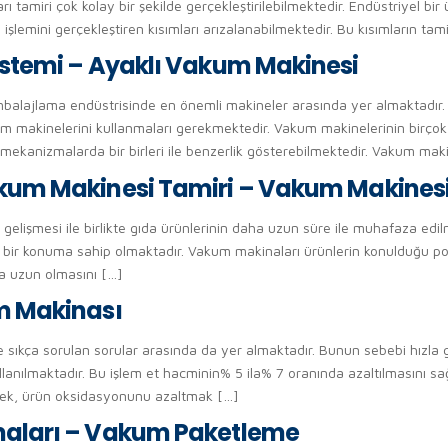
ı tamiri çok kolay bir şekilde gerçekleştirilebilmektedir. Endüstriyel bir
lemini gerçekleştiren kısımları arızalanabilmektedir. Bu kısımların tam
stemi – Ayaklı Vakum Makinesi
balajlama endüstrisinde en önemli makineler arasında yer almaktadır
um makinelerini kullanmaları gerekmektedir. Vakum makinelerinin birçok 
 mekanizmalarda bir birleri ile benzerlik gösterebilmektedir. Vakum maki
um Makinesi Tamiri – Vakum Makinesi 
elişmesi ile birlikte gıda ürünlerinin daha uzun süre ile muhafaza edi
i bir konuma sahip olmaktadır. Vakum makinaları ürünlerin konulduğu p
a uzun olmasını […]
m Makinası
ıkça sorulan sorular arasında da yer almaktadır. Bunun sebebi hızla g
kullanılmaktadır. Bu işlem et hacminin% 5 ila% 7 oranında azaltılmasını 
irmek, ürün oksidasyonunu azaltmak […]
aları – Vakum Paketleme