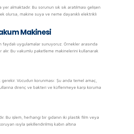
er almaktadır. Bu sorunun sık sık aratılması gelişen
cek olursa, makine suya ve neme dayanıklı elektrikli
Vakum Makinesi
en faydalı uygulamalar sunuyoruz. Örnekler arasında
er alır. Bu vakumlu paketleme makinelerini kullanarak
ak gerekir. Vücudun korunması: Şu anda temel amaç,
şullarına direnç ve bakteri ve küflenmeye karşı koruma
u işlem, herhangi bir gıdanın iki plastik film veya
koruyan ısıyla şekillendirilmiş kabın altına