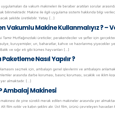
ulamaları da vakum makineleri ile beraber aratılan sorular arasında y
 bilinmektedir. Makine ile ilgili uygulama sistemi hakkında bilgi verile
cak şekilde üretilebilir. Yatay […]
n Vakumlu Makine Kullanmalıyız ? – 
amir Mutfağınızdaki üreticiler, perakendeciler ve şefler için gerçekt
fasulye, kuruyemişler, un, baharatlar, kahve ve hazırlanmış yiyecekler y
alık ve sığır eti gibi kümes hayvanları […]
 Paketleme Nasıl Yapılır ?
lamasını seçmek için, ambalajın genel işlevlerini ve ambalajını anlam
nlemler arasında darbe koruması, basınç koruması, sıcaklık ve iklim ko
 yer almaktadır. […]
P Ambalaj Makinesi
esi de yine sürekli merak edilen makineler arasında yer almaktadır. B
Alt film ısıtılır ve kabın şeklini alır. Üst film, ürünü çevreleyen havadan 