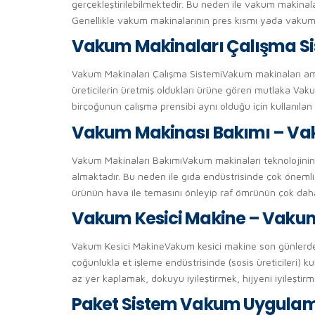
gerçekleştirilebilmektedir. Bu neden ile vakum makinalar
Genellikle vakum makinalarının pres kısmı yada vakum iş
Vakum Makinaları Çalışma Si
Vakum Makinaları Çalışma SistemiVakum makinaları am
üreticilerin üretmiş oldukları ürüne gören mutlaka Vak
birçoğunun çalışma prensibi aynı olduğu için kullanılan
Vakum Makinası Bakımı – Vak
Vakum Makinaları BakımıVakum makinaları teknolojinin g
almaktadır. Bu neden ile gıda endüstrisinde çok öneml
ürünün hava ile temasını önleyip raf ömrünün çok dah
Vakum Kesici Makine – Vaku
Vakum Kesici MakineVakum kesici makine son günlerde s
çoğunlukla et işleme endüstrisinde (sosis üreticileri) 
az yer kaplamak, dokuyu iyileştirmek, hijyeni iyileşt
Paket Sistem Vakum Uygulam