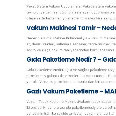
Paket Sistem Vakum UygulamalarıPaket sistem vakum uyg
teknolojiye de insanoğlunun hızla ayak uydurması olarak
bileşenlerle tamamen yıkanabilir fonksiyonlara sahip ola
Vakum Makinesi Tamir – Nede
Neden Vakumlu Makine Kullanmalıyız – Vakum Makinesi T
et, deniz ürünleri, salamura sebzeler, tarım ürünleri, 
sorun ve külçe döküm maliyetlerinden kurtulacaksınız. B
Gıda Paketleme Nedir ? – Gıda
Gıda Paketleme NedirDoğru ve sağlıklı paketleme uygu
paketlenmiş gıdanın dış etkenlerden korunmasıdır. Bu ö
yer alır. Vakumlu paketleme de bunlardan biri arasında
Gazlı Vakum Paketleme – MA
Vakum Tabak Kaplama MakinesiVakum tabak kaplama makin
iki prefabrik levha arasında paketlenmesiyle elde edilir. 
yerleştirilmiştir. Bu şekilde ambalaj, vakum altında […]