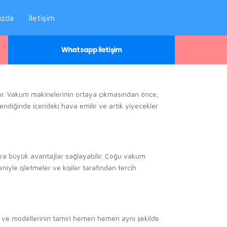
ızda
İletişim
Whatsapp İletişim
ştır. Vakum makinelerinin ortaya çıkmasından önce,
iğinde içerideki hava emilir ve artık yiyecekler
ara büyük avantajlar sağlayabilir. Çoğu vakum
niyle işletmeler ve kişiler tarafından tercih
 ve modellerinin tamiri hemen hemen aynı şekilde