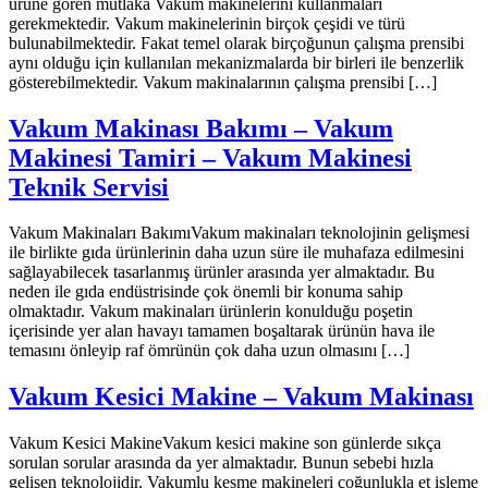
ürüne gören mutlaka Vakum makinelerini kullanmaları
gerekmektedir. Vakum makinelerinin birçok çeşidi ve türü
bulunabilmektedir. Fakat temel olarak birçoğunun çalışma prensibi
aynı olduğu için kullanılan mekanizmalarda bir birleri ile benzerlik
gösterebilmektedir. Vakum makinalarının çalışma prensibi […]
Vakum Makinası Bakımı – Vakum
Makinesi Tamiri – Vakum Makinesi
Teknik Servisi
Vakum Makinaları BakımıVakum makinaları teknolojinin gelişmesi
ile birlikte gıda ürünlerinin daha uzun süre ile muhafaza edilmesini
sağlayabilecek tasarlanmış ürünler arasında yer almaktadır. Bu
neden ile gıda endüstrisinde çok önemli bir konuma sahip
olmaktadır. Vakum makinaları ürünlerin konulduğu poşetin
içerisinde yer alan havayı tamamen boşaltarak ürünün hava ile
temasını önleyip raf ömrünün çok daha uzun olmasını […]
Vakum Kesici Makine – Vakum Makinası
Vakum Kesici MakineVakum kesici makine son günlerde sıkça
sorulan sorular arasında da yer almaktadır. Bunun sebebi hızla
gelişen teknolojidir. Vakumlu kesme makineleri çoğunlukla et işleme