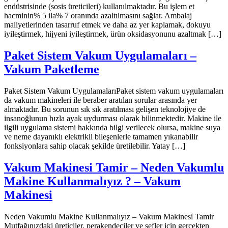
endüstrisinde (sosis üreticileri) kullanılmaktadır. Bu işlem et
hacminin% 5 ila% 7 oranında azaltılmasını sağlar. Ambalaj
maliyetlerinden tasarruf etmek ve daha az yer kaplamak, dokuyu
iyileştirmek, hijyeni iyileştirmek, ürün oksidasyonunu azaltmak […]
Paket Sistem Vakum Uygulamaları –
Vakum Paketleme
Paket Sistem Vakum UygulamalarıPaket sistem vakum uygulamaları
da vakum makineleri ile beraber aratılan sorular arasında yer
almaktadır. Bu sorunun sık sık aratılması gelişen teknolojiye de
insanoğlunun hızla ayak uydurması olarak bilinmektedir. Makine ile
ilgili uygulama sistemi hakkında bilgi verilecek olursa, makine suya
ve neme dayanıklı elektrikli bileşenlerle tamamen yıkanabilir
fonksiyonlara sahip olacak şekilde üretilebilir. Yatay […]
Vakum Makinesi Tamir – Neden Vakumlu
Makine Kullanmalıyız ? – Vakum
Makinesi
Neden Vakumlu Makine Kullanmalıyız – Vakum Makinesi Tamir
Mutfağınızdaki üreticiler, perakendeciler ve şefler için gerçekten