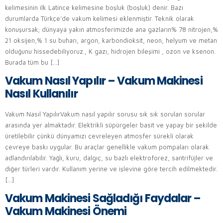
kelimesinin ilk Latince kelimesine boşluk (boşluk) denir. Bazı
durumlarda Türkçe’de vakum kelimesi eklenmiştir. Teknik olarak
konuşursak; dünyaya yakın atmosferimizde ana gazların% 78 nitrojen,%
21 oksijen,% 1 su buharı, argon, karbondioksit, neon, helyum ve metan
olduğunu hissedebiliyoruz., K gazı, hidrojen bileşimi , ozon ve ksenon.
Burada tüm bu […]
Vakum Nasıl Yapılır – Vakum Makinesi
Nasıl Kullanılır
Vakum Nasıl YapılırVakum nasıl yapılır sorusu sık sık sorulan sorular
arasında yer almaktadır. Elektrikli süpürgeler basit ve yapay bir şekilde
üretilebilir çünkü dünyamızı çevreleyen atmosfer sürekli olarak
çevreye baskı uygular. Bu araçlar genellikle vakum pompaları olarak
adlandırılabilir. Yağlı, kuru, dalgıç, su bazlı elektroforez, santrifüjler ve
diğer türleri vardır. Kullanım yerine ve işlevine göre tercih edilmektedir.
[…]
Vakum Makinesi Sağladığı Faydalar –
Vakum Makinesi Önemi