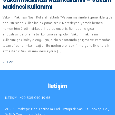
Vakum Makinası Nasıl Kullanılır – Vakum
Makinesi Kullanımı
Vakum Makinası Nasıl Kullanılmaktadır?Vakum makineleri genellikle gıda
endüstrisinde kullanılan ekipmanlardır. Neredeyse yemek hemen
hemen tüm üretim şirketlerinde bulunabilir. Bu nedenle gıda
endüstrisinde önemli bir konuma sahip olun. Vakum makinesinin
kullanımı çok kolay olduğu için, sıhhi bir ortamda çalışma ve zamandan
tasarruf etme imkanı sağlar. Bu nedenle birçok firma genellikle tercih
etmektedir. Vakum makinesi aynı o […]
←
Geri
İletişim
iLETİŞİM: +90 505 040 19 68
ADRES: Maltepe Mah. Fazılpaşa Cad. Öztoprak San. Sit. Topkapı Cd.,
34540 Zeytinburnu/İstanbul