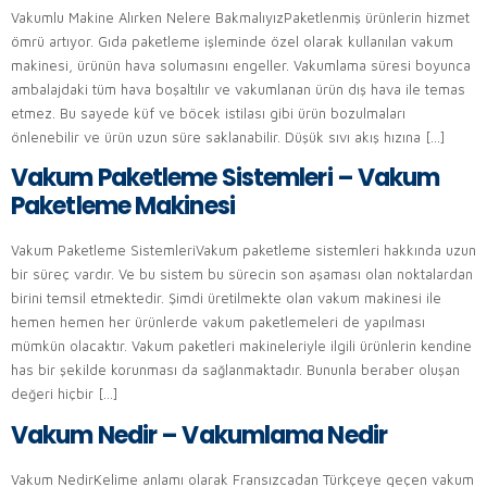
Vakumlu Makine Alırken Nelere BakmalıyızPaketlenmiş ürünlerin hizmet
ömrü artıyor. Gıda paketleme işleminde özel olarak kullanılan vakum
makinesi, ürünün hava solumasını engeller. Vakumlama süresi boyunca
ambalajdaki tüm hava boşaltılır ve vakumlanan ürün dış hava ile temas
etmez. Bu sayede küf ve böcek istilası gibi ürün bozulmaları
önlenebilir ve ürün uzun süre saklanabilir. Düşük sıvı akış hızına […]
Vakum Paketleme Sistemleri – Vakum
Paketleme Makinesi
Vakum Paketleme SistemleriVakum paketleme sistemleri hakkında uzun
bir süreç vardır. Ve bu sistem bu sürecin son aşaması olan noktalardan
birini temsil etmektedir. Şimdi üretilmekte olan vakum makinesi ile
hemen hemen her ürünlerde vakum paketlemeleri de yapılması
mümkün olacaktır. Vakum paketleri makineleriyle ilgili ürünlerin kendine
has bir şekilde korunması da sağlanmaktadır. Bununla beraber oluşan
değeri hiçbir […]
Vakum Nedir – Vakumlama Nedir
Vakum NedirKelime anlamı olarak Fransızcadan Türkçeye geçen vakum