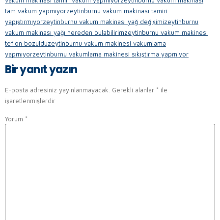
tam vakum yapmıyor
zeytinburnu vakum makinası tamiri
yapıştırmıyor
zeytinburnu vakum makinası yağ değişimi
zeytinburnu
vakum makinası yağı nereden bulabilirim
zeytinburnu vakum makinesi
teflon bozuldu
zeytinburnu vakum makinesi vakumlama
yapmıyor
zeytinburnu vakumlama makinesi sıkıştırma yapmıyor
Bir yanıt yazın
E-posta adresiniz yayınlanmayacak.
Gerekli alanlar
*
ile
işaretlenmişlerdir
Yorum
*