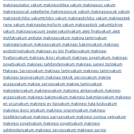
makinası
status vakum makinesi
stilea vakum makinası
su vakum
makinesi
sucuk paketleme makinesi
sucuk vakum makinası
sucuk vakum
makinesi
tchibo vakum
tchibo vakum makinası
tchibo vakum makinesi
tek
çene vakum makinası
termoform vakum makinası
türk vakum
türkiye
vakum makinası
vacuum sealer
vakum
vakum aleti fiyatı
vakum aleti
mutfak
vakum ambalaj makinası
vakum makina tamiri
vakum
makinaları
vakum makinası
vakum makinası bakımı
vakum makinası
endüstriyel
vakum makinası ev tipi fiyatları
vakum makinası
fiyatları
vakum makinası ikinci el
vakum makinası poşet
vakum makinası
poşeti
vakum makinası sahibinden
vakum makinası sanayi tipi
Vakum
Makinası Servisi
vakum makinası tamir
vakum makinası tamiri
vakum
makinası tavsiye
vakum makinası teknik servis
vakum makine
arızası
vakum makine servisi
vakum makine tamiri
vakum
makineleri
vakum makinesi
vakum makinesi alırken
vakum makinesi
arızası
vakum makinesi bakımı
vakum makinesi bakımları
vakum makinesi
en ucuz
vakum makinesi ev tipi
vakum makinesi hata kodu
vakum
makinesi ikinci el
vakum makinesi onarımı
vakum makinesi
özellikleri
vakum makinesi parçası
vakum makinesi pompa yağı
vakum
makinesi poşet
vakum makinesi poşeti
vakum makinesi
sahibinden
vakum makinesi servisi
vakum makinesi servisi