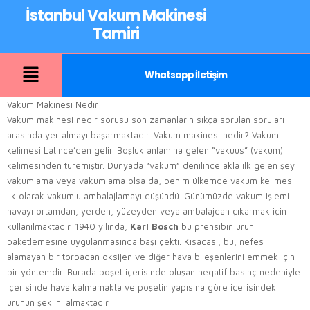
İstanbul Vakum Makinesi
Tamiri
Whatsapp İletişim
Vakum Makinesi Nedir
Vakum makinesi nedir sorusu son zamanların sıkça sorulan soruları
arasında yer almayı başarmaktadır. Vakum makinesi nedir? Vakum
kelimesi Latince’den gelir. Boşluk anlamına gelen “vakuus” (vakum)
kelimesinden türemiştir. Dünyada “vakum” denilince akla ilk gelen şey
vakumlama veya vakumlama olsa da, benim ülkemde vakum kelimesi
ilk olarak vakumlu ambalajlamayı düşündü. Günümüzde vakum işlemi
havayı ortamdan, yerden, yüzeyden veya ambalajdan çıkarmak için
kullanılmaktadır. 1940 yılında,
Karl Bosch
bu prensibin ürün
paketlemesine uygulanmasında başı çekti. Kısacası, bu, nefes
alamayan bir torbadan oksijen ve diğer hava bileşenlerini emmek için
bir yöntemdir. Burada poşet içerisinde oluşan negatif basınç nedeniyle
içerisinde hava kalmamakta ve poşetin yapısına göre içerisindeki
ürünün şeklini almaktadır.