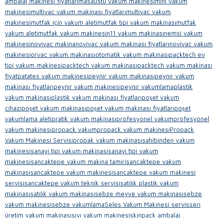
ambalaj makinesi fiyatları
masaüstü vakum makinesi
mini vakum
makinesi
multivac vakum makinası fiyatları
multivac vakum
makinesi
mutfak için vakum aleti
mutfak tipi vakum makinası
mutfak
vakum aleti
mutfak vakum makinesi
n11 vakum makinası
nemsi vakum
makinesi
novivac makina
novivac vakum makinası fiyatları
novivac vakum
makinesi
orvac vakum makinası
otomatik vakum makinası
packtech ev
tipi vakum makinesi
packtech vakum makinası
packtech vakum makinası
fiyat
patates vakum makinesi
peynir vakum makinası
peynir vakum
makinası fiyatları
peynir vakum makinesi
peynir vakumlama
plastik
vakum makinası
plastik vakum makinası fiyatları
poşet vakum
cihazı
poşet vakum makinası
poşet vakum makinası fiyatları
poşet
vakumlama aleti
pratik vakum makinası
profesyonel vakum
profesyonel
vakum makinesi
propack vakum
propack vakum makinesi
Propack
Vakum Makinesi Servisi
propak vakum makinası
sahibinden vakum
makinesi
sanayi tipi vakum makinası
sanayi tipi vakum
makinesi
sancaktepe vakum makina tamiri
sancaktepe vakum
makinası
sancaktepe vakum makinesi
sancaktepe vakum makinesi
servisi
sancaktepe vakum teknik servisi
satılık plastik vakum
makinası
satılık vakum makinası
sebze meyve vakum makinası
sebze
vakum makinesi
sebze vakumlama
Seles Vakum Makinesi servis
seri
üretim vakum makinası
sıvı vakum makinesi
skinpack ambalaj