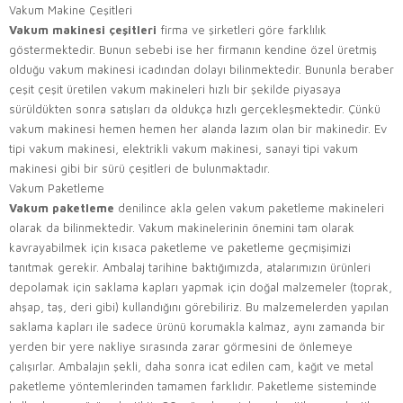
Vakum Makine Çeşitleri
Vakum makinesi çeşitleri
firma ve şirketleri göre farklılık
göstermektedir. Bunun sebebi ise her firmanın kendine özel üretmiş
olduğu vakum makinesi icadından dolayı bilinmektedir. Bununla beraber
çeşit çeşit üretilen vakum makineleri hızlı bir şekilde piyasaya
sürüldükten sonra satışları da oldukça hızlı gerçekleşmektedir. Çünkü
vakum makinesi hemen hemen her alanda lazım olan bir makinedir. Ev
tipi vakum makinesi, elektrikli vakum makinesi, sanayi tipi vakum
makinesi gibi bir sürü çeşitleri de bulunmaktadır.
Vakum Paketleme
Vakum paketleme
denilince akla gelen vakum paketleme makineleri
olarak da bilinmektedir. Vakum makinelerinin önemini tam olarak
kavrayabilmek için kısaca paketleme ve paketleme geçmişimizi
tanıtmak gerekir. Ambalaj tarihine baktığımızda, atalarımızın ürünleri
depolamak için saklama kapları yapmak için doğal malzemeler (toprak,
ahşap, taş, deri gibi) kullandığını görebiliriz. Bu malzemelerden yapılan
saklama kapları ile sadece ürünü korumakla kalmaz, aynı zamanda bir
yerden bir yere nakliye sırasında zarar görmesini de önlemeye
çalışırlar. Ambalajın şekli, daha sonra icat edilen cam, kağıt ve metal
paketleme yöntemlerinden tamamen farklıdır. Paketleme sisteminde