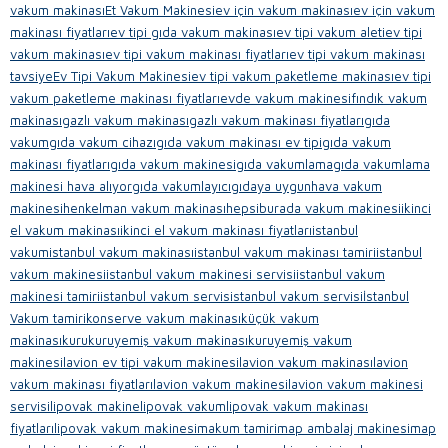
vakum makinası
Et Vakum Makinesi
ev için vakum makinası
ev için vakum
makinası fiyatları
ev tipi gıda vakum makinası
ev tipi vakum aleti
ev tipi
vakum makinası
ev tipi vakum makinası fiyatları
ev tipi vakum makinası
tavsiye
Ev Tipi Vakum Makinesi
ev tipi vakum paketleme makinası
ev tipi
vakum paketleme makinası fiyatları
evde vakum makinesi
fındık vakum
makinası
gazlı vakum makinası
gazlı vakum makinası fiyatları
gıda
vakum
gıda vakum cihazı
gıda vakum makinası ev tipi
gıda vakum
makinası fiyatları
gıda vakum makinesi
gıda vakumlama
gıda vakumlama
makinesi hava alıyor
gıda vakumlayıcı
gıdaya uygun
hava vakum
makinesi
henkelman vakum makinası
hepsiburada vakum makinesi
ikinci
el vakum makinası
ikinci el vakum makinası fiyatları
istanbul
vakum
istanbul vakum makinası
istanbul vakum makinası tamiri
istanbul
vakum makinesi
istanbul vakum makinesi servisi
istanbul vakum
makinesi tamiri
istanbul vakum servis
istanbul vakum servisi
İstanbul
Vakum tamiri
konserve vakum makinası
küçük vakum
makinası
kuru
kuruyemiş vakum makinası
kuruyemiş vakum
makinesi
lavion ev tipi vakum makinesi
lavion vakum makinası
lavion
vakum makinası fiyatları
lavion vakum makinesi
lavion vakum makinesi
servisi
lipovak makine
lipovak vakum
lipovak vakum makinası
fiyatları
lipovak vakum makinesi
makum tamiri
map ambalaj makinesi
map