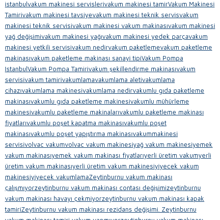
istanbul
vakum makinesi servisleri
vakum makinesi tamir
Vakum Makinesi
Tamiri
vakum makinesi tavsiye
vakum makinesi teknik servis
vakum
makinesi teknik servisi
vakum makinesi vakum makinası
vakum makinesi
yağ değişimi
vakum makinesi yağı
vakum makinesi yedek parça
vakum
makinesi yetkili servisi
vakum nedir
vakum paketleme
vakum paketleme
makinası
vakum paketleme makinası sanayi tipi
Vakum Pompa
Istanbul
Vakum Pompa Tamiri
vakum şekillendirme makinası
vakum
servisi
vakum tamiri
vakumlama
vakumlama aleti
vakumlama
cihazı
vakumlama makinesi
vakumlama nedir
vakumlu gıda paketleme
makinası
vakumlu gıda paketleme makinesi
vakumlu mühürleme
makinesi
vakumlu paketleme makinaları
vakumlu paketleme makinası
fiyatları
vakumlu poşet kapatma makinası
vakumlu poşet
makinası
vakumlu poşet yapıştırma makinası
vakummakinesi
servisi
volvac vakum
volvac vakum makinesi
yağ vakum makinesi
yemek
vakum makinası
yemek vakum makinası fiyatları
yerli üretim vakum
yerli
üretim vakum makinası
yerli üretim vakum makinesi
yiyecek vakum
makinesi
yiyecek vakumlama
Zeytinburnu vakum makinası
çalışmıyor
zeytinburnu vakum makinası contası değişimi
zeytinburnu
vakum makinası havayı çekmiyor
zeytinburnu vakum makinası kapak
tamiri
Zeytinburnu vakum makinası rezidans değişimi. Zeytinburnu
vakum makinası tamiri vakum yapmıyor
zeytinburnu vakum makinası