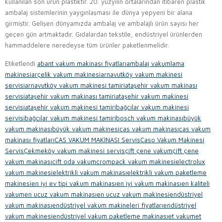
kullanılan son ürün plastiktir. 20. yüzyılın ortalarından itibaren plastik
ambalaj sistemlerinin yaygınlaşması ile dünya yepyeni bir alana
girmiştir. Gelişen dünyamızda ambalaj ve ambalajlı ürün sayısı her
geçen gün artmaktadır. Gıdalardan tekstile, endüstriyel ürünlerden
hammaddelere neredeyse tüm ürünler paketlenmelidir.
Etiketlendi
abant vakum makinası fiyatları
ambalaj vakumlama
makinesi
arçelik vakum makinesi
arnavutköy vakum makinesi
servisi
arnavutköy vakum makinesi tamiri
ataşehir vakum makinası
servisi
ataşehir vakum makinası tamiri
ataşehir vakum makinesi
servisi
ataşehir vakum makinesi tamiri
bağcılar vakum makinesi
servisi
bağcılar vakum makinesi tamiri
bosch vakum makinası
büyük
vakum makinası
büyük vakum makinesi
cas vakum makinası
cas vakum
makinası fiyatları
CAS VAKUM MAKİNASI Servis
Caso Vakum Makinesi
Servis
Çekmeköy vakum makinesi servis
çift çene vakum
çift çene
vakum makinası
cift oda vakum
crompack vakum makinesi
electrolux
vakum makinesi
elektrikli vakum makinası
elektrikli vakum paketleme
makinesi
en iyi ev tipi vakum makinası
en iyi vakum makinası
en kaliteli
vakum
en ucuz vakum makinası
en ucuz vakum makinesi
endüstriyel
vakum makinası
endüstriyel vakum makineleri fiyatları
endüstriyel
vakum makinesi
endüstriyel vakum paketleme makinası
et vakum
et