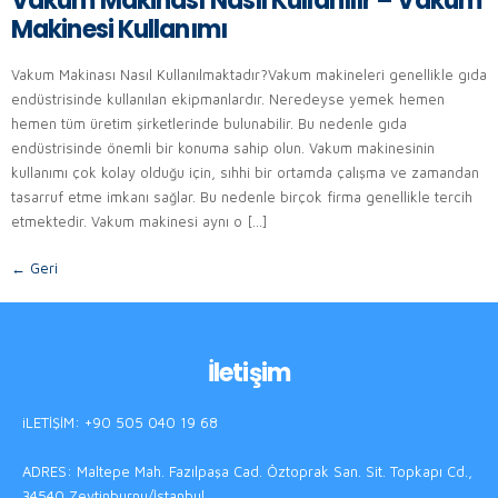
Vakum Makinası Nasıl Kullanılır – Vakum
Makinesi Kullanımı
Vakum Makinası Nasıl Kullanılmaktadır?Vakum makineleri genellikle gıda
endüstrisinde kullanılan ekipmanlardır. Neredeyse yemek hemen
hemen tüm üretim şirketlerinde bulunabilir. Bu nedenle gıda
endüstrisinde önemli bir konuma sahip olun. Vakum makinesinin
kullanımı çok kolay olduğu için, sıhhi bir ortamda çalışma ve zamandan
tasarruf etme imkanı sağlar. Bu nedenle birçok firma genellikle tercih
etmektedir. Vakum makinesi aynı o […]
←
Geri
İletişim
iLETİŞİM: +90 505 040 19 68
ADRES: Maltepe Mah. Fazılpaşa Cad. Öztoprak San. Sit. Topkapı Cd.,
34540 Zeytinburnu/İstanbul