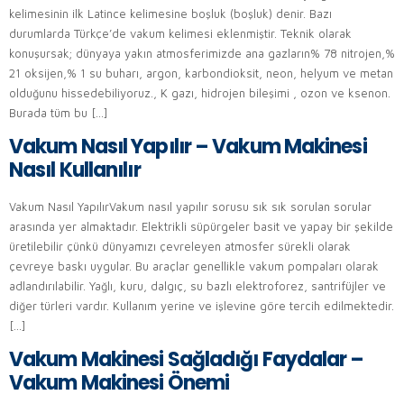
kelimesinin ilk Latince kelimesine boşluk (boşluk) denir. Bazı
durumlarda Türkçe’de vakum kelimesi eklenmiştir. Teknik olarak
konuşursak; dünyaya yakın atmosferimizde ana gazların% 78 nitrojen,%
21 oksijen,% 1 su buharı, argon, karbondioksit, neon, helyum ve metan
olduğunu hissedebiliyoruz., K gazı, hidrojen bileşimi , ozon ve ksenon.
Burada tüm bu […]
Vakum Nasıl Yapılır – Vakum Makinesi
Nasıl Kullanılır
Vakum Nasıl YapılırVakum nasıl yapılır sorusu sık sık sorulan sorular
arasında yer almaktadır. Elektrikli süpürgeler basit ve yapay bir şekilde
üretilebilir çünkü dünyamızı çevreleyen atmosfer sürekli olarak
çevreye baskı uygular. Bu araçlar genellikle vakum pompaları olarak
adlandırılabilir. Yağlı, kuru, dalgıç, su bazlı elektroforez, santrifüjler ve
diğer türleri vardır. Kullanım yerine ve işlevine göre tercih edilmektedir.
[…]
Vakum Makinesi Sağladığı Faydalar –
Vakum Makinesi Önemi