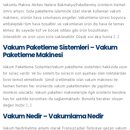
Vakumlu Makine Alırken Nelere BakmalıyızPaketlenmiş ürünlerin hizmet
ömrü artıyor. Gıda paketleme işleminde özel olarak kullanılan vakum
makinesi, ürünün hava solumasını engeller. Vakumlama süresi boyunca
ambalajdaki tüm hava boşaltılır ve vakumlanan ürün dış hava ile temas
etmez. Bu sayede küf ve böcek istilası gibi ürün bozulmaları
önlenebilir ve ürün uzun süre saklanabilir. Düşük sıvı akış hızına […]
Vakum Paketleme Sistemleri – Vakum
Paketleme Makinesi
Vakum Paketleme SistemleriVakum paketleme sistemleri hakkında uzun
bir süreç vardır. Ve bu sistem bu sürecin son aşaması olan noktalardan
birini temsil etmektedir. Şimdi üretilmekte olan vakum makinesi ile
hemen hemen her ürünlerde vakum paketlemeleri de yapılması
mümkün olacaktır. Vakum paketleri makineleriyle ilgili ürünlerin kendine
has bir şekilde korunması da sağlanmaktadır. Bununla beraber oluşan
değeri hiçbir […]
Vakum Nedir – Vakumlama Nedir
Vakum NedirKelime anlamı olarak Fransızcadan Türkçeye geçen vakum